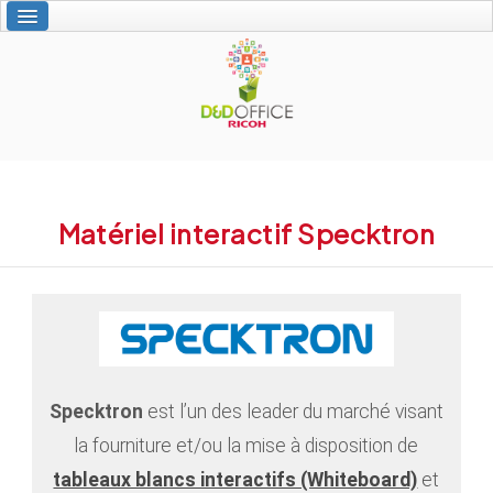
Accueil
Nos services
Vos solutions Ricoh
L'interactivité
À propos de nous
Contact
Matériel interactif Specktron
écollaborer
Specktron
est l’un des leader du marché visant
la fourniture et/ou la mise à disposition de
tableaux blancs interactifs (Whiteboard)
et