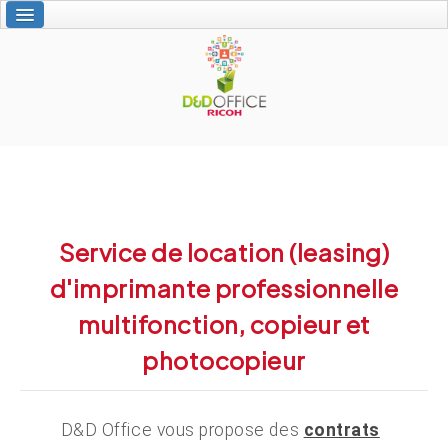
Accueil
Nos services
Vos solutions Ricoh
L'interactivité
À propos de nous
Contact
Service de location (leasing)
d'imprimante professionnelle
multifonction, copieur et
écollaborer
photocopieur
D&D Office vous propose des
contrats