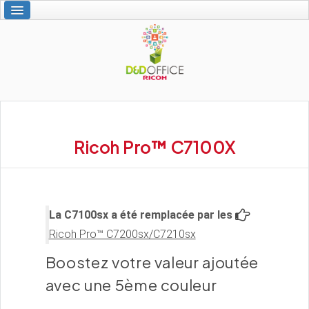
Accueil
Nos services
Vos solutions Ricoh
L'interactivité
À propos de nous
Contact
Ricoh Pro™ C7100X
La C7100sx a été remplacée par les
écollaborer
Ricoh Pro™ C7200sx/C7210sx
Boostez votre valeur ajoutée
avec une 5ème couleur