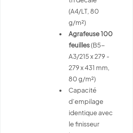
(A4/LT, 80
g/m²)
Agrafeuse 100
feuilles
(B5-
A3/215 x 279 -
279 x 431 mm,
80 g/m²)
Capacité
d’empilage
identique avec
le finisseur