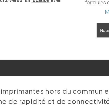
cto/Verso
.
En
location
et en
formules d
M
Nou
 imprimantes hors du commun 
e de rapidité et de connectivit