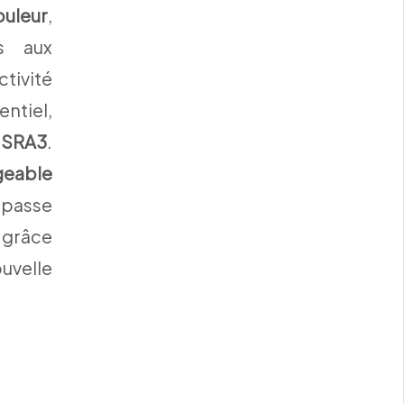
ouleur
,
s aux
ivité
ntiel,
 SRA3
.
geable
 passe
r grâce
uvelle