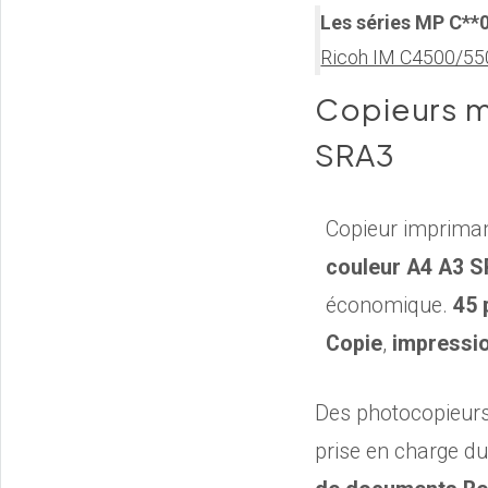
Les séries MP C**
Ricoh IM C4500/5
Copieurs m
SRA3
Copieur imprima
couleur A4 A3 
économique.
45 
Copie
,
impressi
Des photocopieurs 
prise en charge d