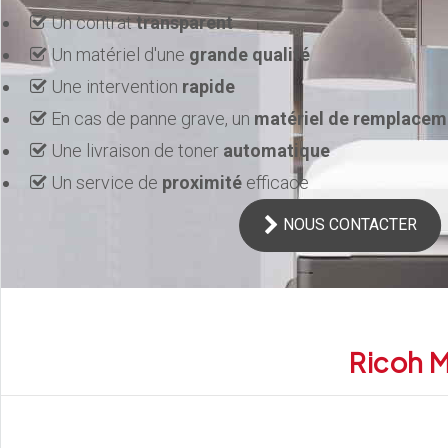
Un contrat
transparent
Un matériel d'une
grande qualité
Une intervention
rapide
En cas de panne grave, un
matériel de remplacem
Une livraison de toner
automatique
Un service de
proximité
efficace
NOUS CONTACTER
Ricoh 