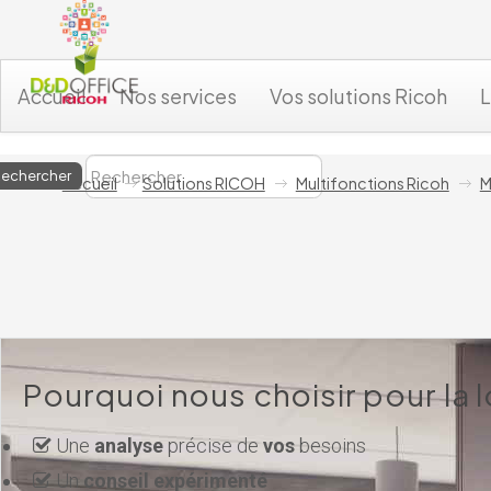
Accueil
Nos services
Vos solutions Ricoh
L
Accueil
Solutions RICOH
Multifonctions Ricoh
M
Pourquoi nous choisir pour la
Une
analyse
précise de
vos
besoins
Un
conseil expérimenté