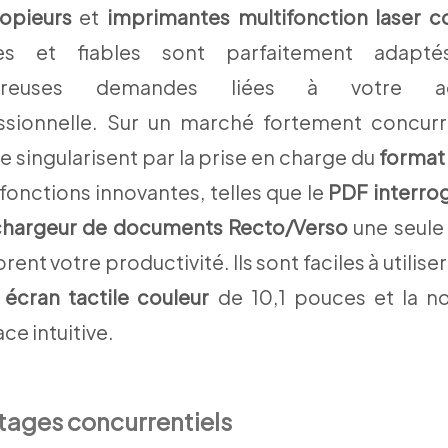
opieurs
et
imprimantes
multifonction laser c
des et fiables sont parfaitement adapté
reuses demandes liées à votre act
ssionnelle. Sur un marché fortement concurre
se singularisent par la prise en charge du
format
fonctions innovantes, telles que le
PDF interro
chargeur de documents Recto/Verso
une seule
rent votre productivité. Ils sont faciles à utilise
r
écran tactile couleur
de 10,1 pouces et la no
ace intuitive.
tages concurrentiels