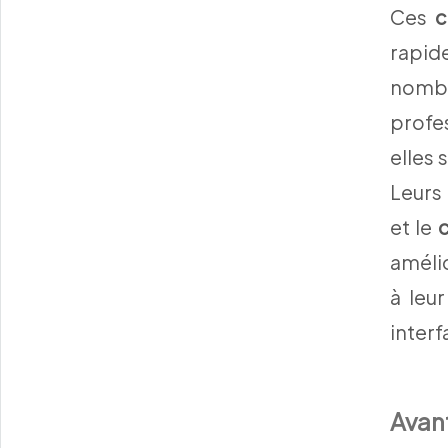
Ces
c
rapi
nomb
profe
elles 
Leurs 
et le
amélio
à leu
interf
Avan