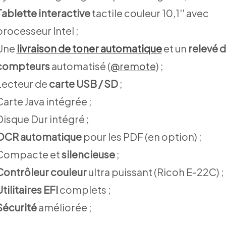
Tablette interactive
tactile couleur 10,1'' avec
processeur Intel ;
Une
livraison de toner automatique
et un
relevé 
compteurs
automatisé (
@remote
) ;
Lecteur de
carte USB / SD
;
Carte Java intégrée ;
Disque Dur intégré ;
OCR automatique
pour les PDF (en option) ;
Compacte et
silencieuse
;
Contrôleur couleur
ultra puissant (Ricoh E-22C) ;
tilitaires EFI
complets ;
Sécurité
améliorée ;