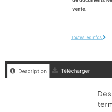
de documents Re
vente
.
Toutes les infos
Télécharger
Description
Des
term