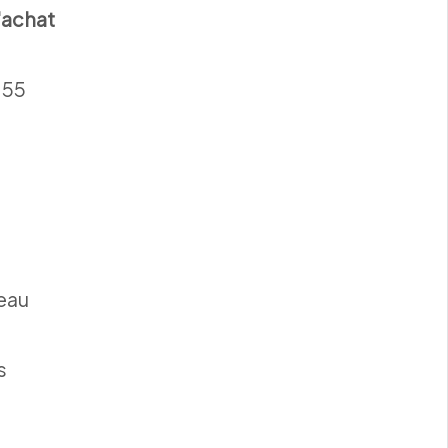
l'achat
 55
eau
s