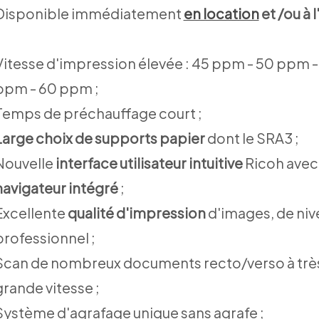
Disponible immédiatement
en location
et /ou à 
Vitesse d'impression élevée : 45 ppm - 50 ppm -
ppm - 60 ppm ;
Temps de préchauffage court ;
Large choix de supports papier
dont le SRA3 ;
Nouvelle
interface utilisateur intuitive
Ricoh avec
navigateur intégré
;
Excellente
qualité d'impression
d'images, de niv
professionnel ;
Scan de nombreux documents recto/verso à trè
grande vitesse ;
Système d'agrafage unique sans agrafe ;