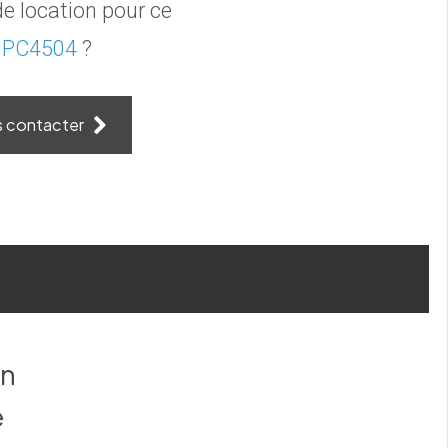
e location pour ce
PC4504
?
s contacter
en
é