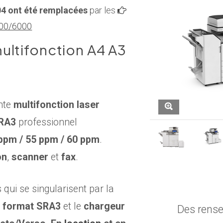
04 ont été remplacées
par les
500/6000
ultifonction A4 A3
nte
multifonction laser
SRA3
professionnel
ppm / 55 ppm / 60 ppm
.
on
,
scanner
et
fax
.
qui se singularisent par la
u
format SRA3
et le
chargeur
Des rens