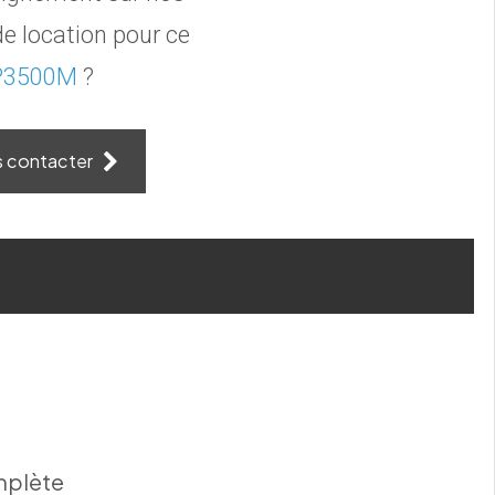
e location pour ce
P3500M
?
s contacter
mplète