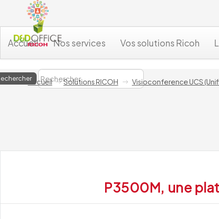
Accueil
Nos services
Vos solutions Ricoh
L
Accueil
Solutions RICOH
Visioconference UCS (Uni
P3500M, une plat