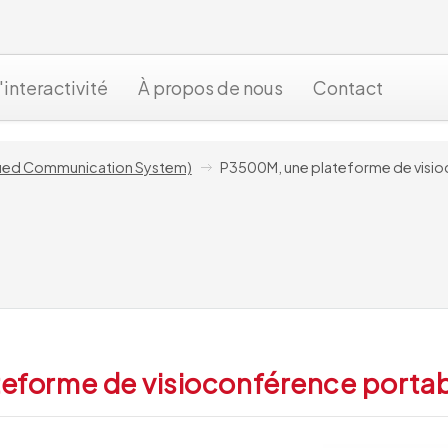
'interactivité
À propos de nous
Contact
fied Communication System)
P3500M, une plateforme de visi
eforme de visioconférence porta