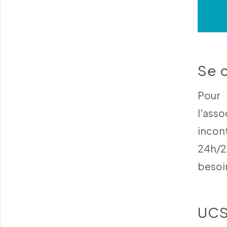
Se c
Pour 
l'as
incont
24h/2
besoi
UCS