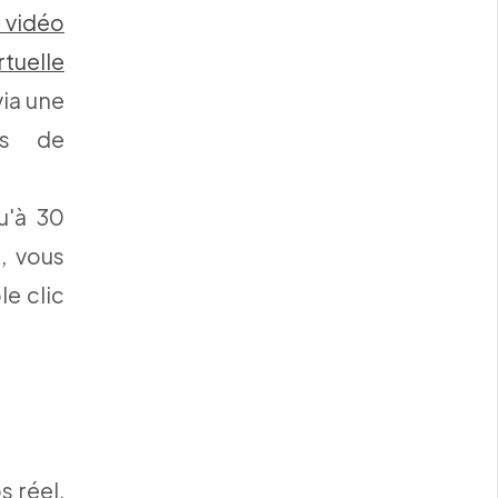
 vidéo
rtuelle
via une
es de
qu'à 30
n, vous
le clic
 réel,