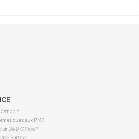
ICE
Office ?
formatiques aux PME
isir D&D Office ?
rate Partner