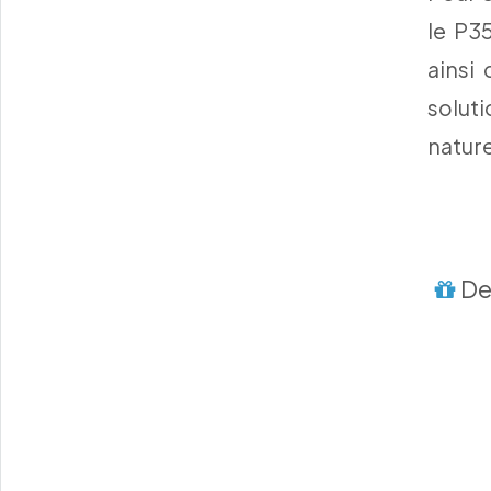
le P3
ainsi
soluti
nature
Des