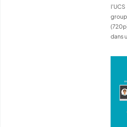
l'UCS
group
(720p
dans u