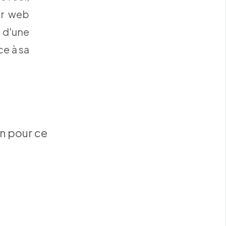
ur web
 d'une
ce à sa
n pour ce