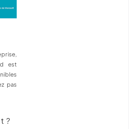
prise,
d est
onibles
ez pas
t ?