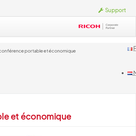
Support
F
oconférence portable et économique
ble et économique