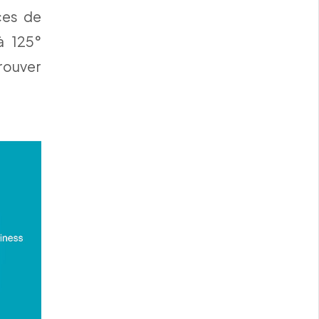
ces de
à 125°
rouver