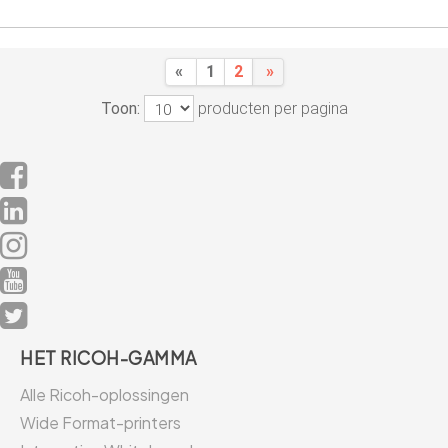
printers door een professionele oplossing warmee u verbruikskosten
beheerst!
«
1
2
»
Toon:
producten per pagina
HET RICOH-GAMMA
Alle Ricoh-oplossingen
Wide Format-printers