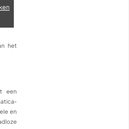
ken
an het
et een
atica-
ele en
adloze