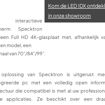
Kom de LED IDX ontdek
in onze showroom
 interactieve
cherm Specktron
 een Full HD 4K-glasplaat met, afhankelijk v
en model, een
naal van 70”/84”/99”.
oplossing van Specktron is uitgerust m
egreerde pc met een volledig open inform
tectuur die compatibel is met al uw profession
ke applicaties. Ze beschikt over een dra