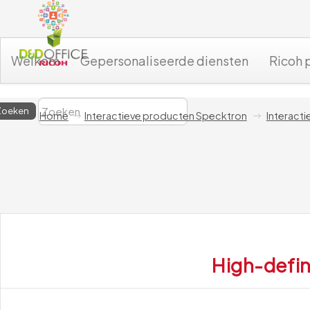
Welkom
Gepersonaliseerde diensten
Ricoh 
Home
Interactieve producten Specktron
Interact
High-defin