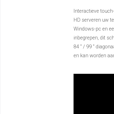
Interactieve touch
HD serveren uw te
Windows-pc en een
inbegrepen, dit sc
84 '' / 99 '' diago
en kan worden aan