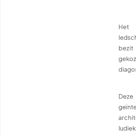
Het
leds
bezit
gekoz
diago
Deze 
geïnt
archi
ludie