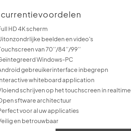
currentievoordelen
Full HD 4K scherm
Uitonzondrlijke beelden en video's
Touchscreen van 70’’/84’’/99’’
Geïntegreerd Windows-PC
Android gebreuikerinterface inbegrepn
Interactive whiteboard application
Vloiend schrijven op het touchscreen in realtime
Open sftware architectuur
Perfect voor al uw applicaties
Veilig en betrouwbaar