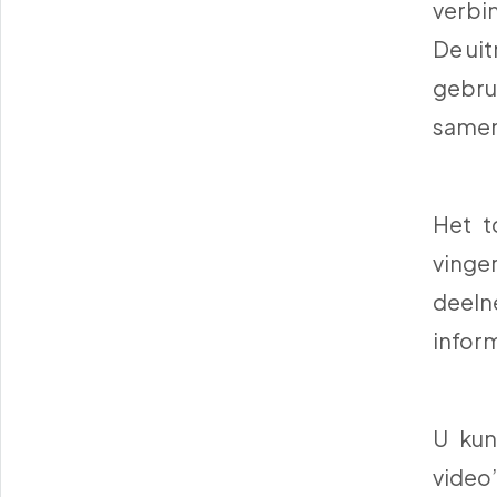
verbi
De uit
gebr
samen
Het t
vinge
deeln
infor
U kun
video’