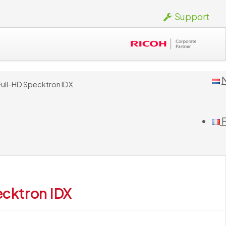
Support
Full-HD Specktron IDX
F
ecktron IDX