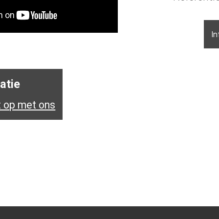
I
atie
 op met ons