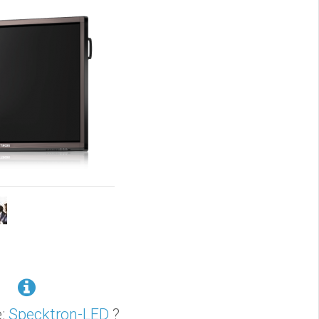
e:
Specktron-LED
?