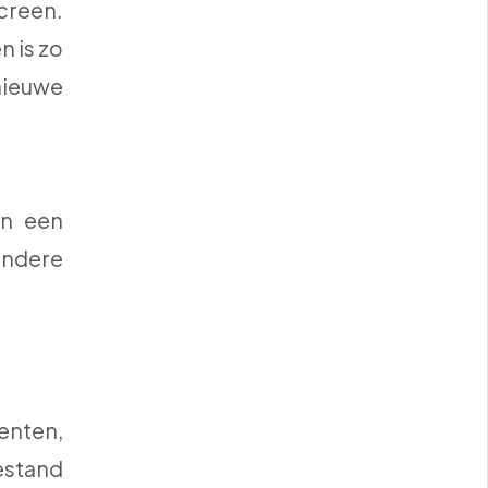
creen.
n is zo
ieuwe
an een
andere
enten,
bestand