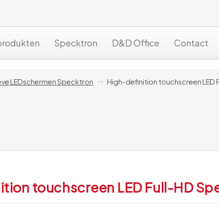
produkten
Specktron
D&D Office
Contact
ieve LEDschermen Specktron
High-definition touchscreen LED 
ition touchscreen LED Full-HD Sp