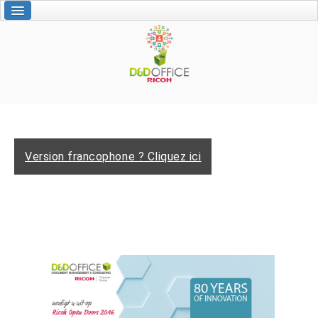
Welkom
Gepersonaliseerde diensten
Ricoh produkten
Specktron
D&D Office
Contact
Version francophone ? Cliquez ici