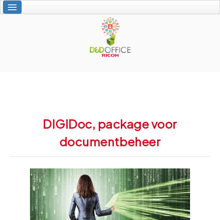
Welkom
Gepersonaliseerde diensten
Ricoh produkten
Specktron
D&D Office
Contact
DIGIDoc, package voor
documentbeheer